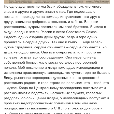
Не одно десятилетие мы были убеждены в том, что много знаем о других и другие знают о нас. Где недоставало познания, приходили на помощь интуитивная тяга друг к другу, взаимная доброжелательность и забота. Вопреки расстояниям, нутром постигали мы своё братство. Я имею в виду народы и земли России и всего Советского Союза. Радость одних озаряла души других, беда и горе одних проникали в сердца других. Так оно и было… Видя теперь чужие страдания, сердце сжимается – сердце сжимается, но душа не содрогается. Она или очерствела, или просто не успевает отзываться состраданием. Она переполнена собственной болью, мало места осталось посторонней печали. Моё поколение и люди помладше исповедовали и исполняли нравственную заповедь, что чужого горя не бывает. Вижу, рыночная переоценка духовных и иных ценностей расставила радость и горе строго по полочкам: это – своё, это – чужое. Когда по Центральному телевидению показывают и рассказывают о бедствиях, несчастных случаях, кровавых раздорах, об обнищании людей, о неблаговидных поступках и промахах недобросовестных политиков в том или ином государстве так называемого СНГ, то в голосах дикторов и особенно комментирующих симпатичных дам, в их джокондовских улыбках я, по своей неосторожности, угадываю затаённую тень злорадства: «Так вам и надо». В каком-то смысле это и понятно, хотя горько. Но те голоса и улыбки изо дня в день внушают мне равнодушие ко всем остальным. В прежние времена, случись где-то беда, первый порыв был такой: чем и как помочь? А теперь «благоразумно» говорим, благо, что не у нас. Если по телевидению и радио в кои-то веки промелькнут недурные вести, к примеру, о Башкортостане или Татарстане, то даже это непременно сопровождается укольчиками исподтишка. Хотя они, казалось бы, не с чужой полочки. Таковы уж нравы. Внезапный недуг или иное потрясение порою мгновенно лишают человека памяти, отлучив его от прошлого. Ретроградной амнезией называется это по-научному. Десятилетие социального шока, метаний, отчуждения оказалось достаточным, чтобы у целых народов ослабла память на дружбу и любовь. Такая страшная болезнь – оскудение памяти на дружбу, наверное, в науке тоже имеет своё определение. Кстати, страдающему амнезией даже при малейшей надежде на выздоровление помогают в постепенном возвращении памяти. Снова и снова повторяют ему названия вещей, предметов, явлений: это – хлеб, это – вода, это – солнце, это – земля… Однако я не думаю, что народы великой страны, которые совсем недавно искренне гордились своим братским единением, полностью потеряли историческую память. Нет, не думаю. Не понаслышке, не по голосистым приукрашениям знал я свою огромную многокрасочную Родину, исколесил её всю, рукой и сердцем притрагивался к каждому её узору, чувствовал её дыхание, слух мой наслаждался стоустыми приветливыми речениями. И на свой порыв везде находил отклик: «Я твой». Перед собой я поныне вижу тысячи и тысячи родных мне лиц – белых или смуглых, в моих ладонях хранится тепло тысяч и тысяч рук – белых или смуглых, во мне светятся тысячи и тысячи глаз – голубых, карих или янтарных. Мы не только глядели друг другу в очи, – в роковые минуты, в лихую годину грудью прикрывали друг друга от беды и смерти. Притом уже столько лет подстрекатели вражды пытаются убедить меня, что никакой дружбы советских народов не было, что всё это являлось показухой, организованной по приказу сверху. Я знаю правду о своём Отечестве. Однако большая ложь выглядит более правдоподобной, нежели маленькая истина. Не зря же говорил один из бесноватых фюреров примерно так: «Коль хотите, чтобы вам поверили, то врите по-крупному, врите глобально». На это, видимо, рассчитывают те подстрекатели. Большая ложь оглушает даже зрелых, разумных людей. А уж молодёжь, к сожалению, может принять её за действительность. Как я разумею, вражду и ненависть между людьми и народами можно организовать (что сейчас отменно и делают иные высоко или низко поставленные политики), а любовь и дружбу организовать невозможно. Они не поддаются диктату сверху или извне. Возникают они и живут по велению жизни и души. Тем временем нечистая сила хихикает мне в лицо: «Хи-хи… Если так было крепко спаяно ваше интернациональное братство, почему же оно вдруг распалось?» Уточним сразу. Оно по сути не распалось, лишь на время расстроилось. Впрочем, случается и такое. Всевышний, как принято думать, неустанно и вечно творит и внедряет веру. И вдруг из недр самого Бога появляется дьявол и вмиг низвергает и оскверняет эту веру. Такие дьявольские козни порою посягают на могущество целых народов и держав. Теперь, увидев это воочию, волей-неволей становишься мистиком. А державы создаются столетиями. Не империи, именно державы. Несколько раз на дню по тому же Центральному телевидению показывают душераздирающий эпизод. Сначала на фоне голубого неба возникает златоглавый храм, устремлённый ввысь, в следующее мгновение поднимается облако пыли, рушится всё это великолепие. Каждый раз я содрогаюсь. Меня, не христианина – боль охватывает, наверное, не от религиозных чувств, боль от того, что в миг единый превращается в прах божественное создание человеческого гения, бесценное творение мысли и рук людей. Комментатор объясняет, что Храм Христа Спасителя – символ величия, могущества и чести России – строился в течение сорока лет на народные пожертвования. И он разом стал прахом. В мыслях возникает некая аналогия. Так же само могущественное Российское государство, потом названное Советским Союзом, столетиями собиралось и укреплялось усилиями, волей, талантом прозорливых правителей, полководцев и государственных мужей. Нередко это делалось жестоко, кроваво. Делалось также умно и хитро. Длани Истории держали и меч, и священное перо. Но сотворилась уникальная держава – Россия. Незадачливые наследники по тайному уговору в тёмном лесу в одну ночь взорвали её. Тут ни при чём историческая формация или социально-политический строй. «Империей зла» нарекли её не потому, что она была социалистической, а потому, что была великой и непобедимой Россией. Назвав её «империей зла», легче было стращать ею и натравливать на неё тёмные силы мира и доморощенных геростратов. Бросили клич: «Бей её!» И били. Нынче за одного битого двух небитых не дают. Побит – ползай. Концепция разрушения, момент взрыва – были разработаны чётко. На том их миссия была завершена исправно. И страна пошла с молотка. Денно и нощно не смолкает звон медной тарелки. Бьющие молотком по тарелке себя тоже не обделили. Потому-то идёт беспрерывная потасовка за обладание тем магическим молотком разного калибра и веса. «В переменах последних лет неужели ничего хорошего не видишь? – спрашиваю сам себя. – Всё, что ты говоришь, не ново и каждому известно. Что толку от этого сетования?» Толку мало. Но язык всегда вертится возле больного зуба, если боль не утихает. Конечно, что-то вижу. Кому-то – незаслуженно хорошо, редко кому – хорошо по справедливости. Лично хорошо. По отдельности хорошо, но Родине всей – нехорошо. В разорённой стране счастливым быть невозможно. Конечно, вижу, пробуждается национальное самосознание и растёт достоинство. Укрепляется суверенитет Башкортостана, который даёт ощутимые плоды в государственном строительстве, в области науки и культуры, в развитии национальных языков. Этому радуюсь. Появились признаки свободы волеизъявления. Это – благо. В то же время получило свободу всякое слово. Но это свободное слово порою, мне кажется, схоже с усердием ветра, вертящего жернова ветряной мельницы, в насыпи которой пусто – ни пшеницы, ни ржи. Вот это сильно огорчает. Благо, Храм Христа Спасителя восстанавливается, вернее, заново строится. Кто же, на какой же стройплощадке восстановит величие нашего государства? Оно должно быть восстановлено и будет восстановлено. В моём относительно благополучном суверенном Башкортостане, где, смею утверждать, нет ни одного голодающего ребёнка, я не испытываю благоденствия и прочности. Душа не на месте. Ибо Башкортостан – живая доля России, какой бывает доля зрелого лимона. По нему проходят кровеносные сосуды и нервы всей страны, связывая наши жизни, судьбы. Проходят по нему стоны и страдания. Ещё не так давно более или менее просвещённый гражданин, о чём я говорил в самом начале, немало знал о прошлом и настоящем, о буднях и праздниках людей, живущих в близких и далёких не чужих краях. Теперь, беря в расчёт нашу всеобщую забывчивость, приходится вновь и вновь повторять: это – хлеб, это – вода, это – земля, это – Родина, это – Россия, это – Башкортостан… II На картах, где обозначены очень стародавние пределы обитания племён и народностей на просторах Евразии, слово «башкиры» занимает расстояние от Тобола до Волги и Прикаспия. Тогда земли не были отмечены границами и разделены на квадратные километры, названы были лишь именами союзов, племён, закреплены, как печатью, копытами коней. Это теперь чётко намечены рубежи, определены площади. Она у Башкортостана, после сужения из века в век, составляет 143,5 тысячи квадратных километров. Для четырёх миллионов человек там не тесно. Всем хватает места, дела, пищи – башкирами татарам, русским и чувашам, украинцам и марийцам, евреям и удмуртам, всем, живущим здесь. Хотя нашим пашням и лугам, лесами рекам, степям и горам угрожает оскудение, разорение и гибель от наших же рук, но верю, мы возьмёмся за ум и спасём их. Не захиреет вконец наш некогда райский край от Ика до Яика, край, обнявший два континента – Европу и Азию. Урал свой мы называем золотым швом, соединяющим два материка. Об этом я слышал даже такую легенду. Когда-то Европу от Азии отделяла вода. Создателя это стало смущать. Он понял, что оплошал, не соединив их. Но он не любил заниматься поправками, да и недосуг было ему. Владыка вселенной позвал к себе джигита-башкира и велел ему взять большую стальную иглу и бесконечно длинную золотую нить и пришить Европу к Азии. Тот долго и толково трудился и к исходу первой вечности завершил свою работу. На месте шва получилась гора несметных сокровищ. Так возник Урал. Бог остался доволен и в вознаграждение дал джигиту в жёны прекрасное со