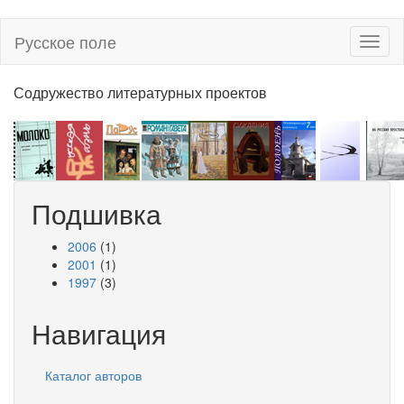
Перейти
Русское поле
Toggl
к
naviga
основному
содержанию
Содружество литературных проектов
Подшивка
2006
(1)
2001
(1)
1997
(3)
Навигация
Каталог авторов