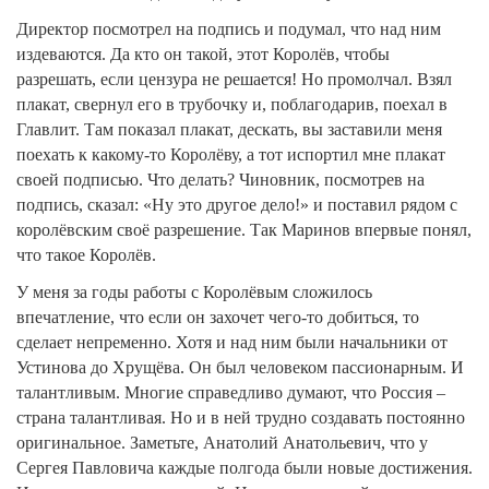
Директор посмотрел на подпись и подумал, что над ним
издеваются. Да кто он такой, этот Королёв, чтобы
разрешать, если цензура не решается! Но промолчал. Взял
плакат, свернул его в трубочку и, поблагодарив, поехал в
Главлит. Там показал плакат, дескать, вы заставили меня
поехать к какому-то Королёву, а тот испортил мне плакат
своей подписью. Что делать? Чиновник, посмотрев на
подпись, сказал: «Ну это другое дело!» и поставил рядом с
королёвским своё разрешение. Так Маринов впервые понял,
что такое Королёв.
У меня за годы работы с Королёвым сложилось
впечатление, что если он захочет чего-то добиться, то
сделает непременно. Хотя и над ним были начальники от
Устинова до Хрущёва. Он был человеком пассионарным. И
талантливым. Многие справедливо думают, что Россия –
страна талантливая. Но и в ней трудно создавать постоянно
оригинальное. Заметьте, Анатолий Анатольевич, что у
Сергея Павловича каждые полгода были новые достижения.