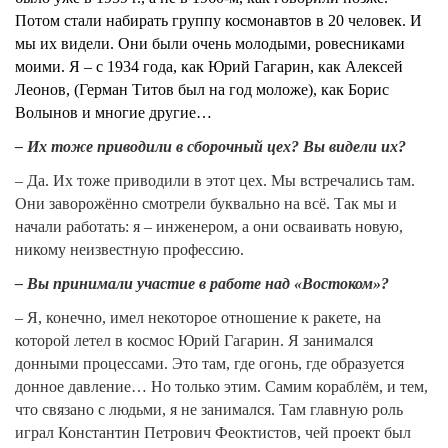
Потом стали набирать группу космонавтов в 20 человек. И
мы их видели. Они были очень молодыми, ровесниками
моими. Я – с 1934 года, как Юрий Гагарин, как Алексей
Леонов, (Герман Титов был на год моложе), как Борис
Волынов и многие другие…
– Их тоже приводили в сборочный цех? Вы видели их?
– Да. Их тоже приводили в этот цех. Мы встречались там.
Они заворожённо смотрели буквально на всё. Так мы и
начали работать: я – инженером, а они осваивать новую,
никому неизвестную профессию.
– Вы принимали участие в работе над «Востоком»?
– Я, конечно, имел некоторое отношение к ракете, на
которой летел в космос Юрий Гагарин. Я занимался
донными процессами. Это там, где огонь, где образуется
донное давление… Но только этим. Самим кораблём, и тем,
что связано с людьми, я не занимался. Там главную роль
играл Константин Петрович Феоктистов, чей проект был