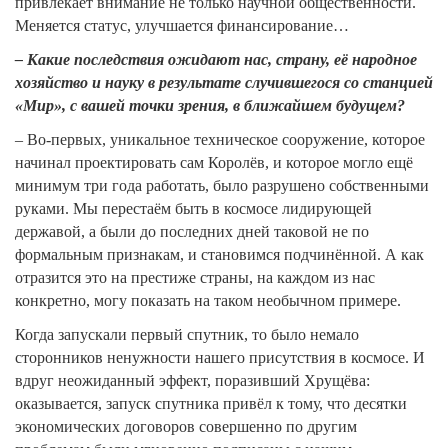
привлекает внимание не только научной общественности.
Меняется статус, улучшается финансирование…
– Какие последствия ожидают нас, страну, её народное
хозяйство и науку в результате случившегося со станцией
«Мир», с вашей точки зрения, в ближайшем будущем?
– Во-первых, уникальное техническое сооружение, которое
начинал проектировать сам Королёв, и которое могло ещё
минимум три года работать, было разрушено собственными
руками. Мы перестаём быть в космосе лидирующей
державой, а были до последних дней таковой не по
формальным признакам, и становимся подчинённой. А как
отразится это на престиже страны, на каждом из нас
конкретно, могу показать на таком необычном примере.
Когда запускали первый спутник, то было немало
сторонников ненужности нашего присутствия в космосе. И
вдруг неожиданный эффект, поразивший Хрущёва:
оказывается, запуск спутника привёл к тому, что десятки
экономических договоров совершенно по другим