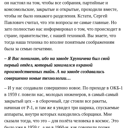
он настоял на том, чтобы все собрания, партийные и
комсомольские, закрытые и открытые, проходили вместе,
чтобы не было никакого разделения. Кстати, Сергей
Павлович считал, что эти вопросы не самые главные. Но
зато полностью нас информировал о том, что происходит в
стране, правительстве, с нашей техникой. Вы знаете, что
тогда наша техника по вполне понятным соображениям
была за семью печатями.
– Я Вас понимаю, ибо на заводе Хруничева был свой
первый отдел, который занимался охраной
производственных тайн. А на заводе создавались
совершенно новые технологии…
– И у нас создавали совершенно новое. По приходе в ОКБ-1
в 1959 г. повели нас, молодых инженеров, в самый-самый
закрытый цех – в сборочный, где стояли все ракеты,
начиная от Р-1, и там же я увидел три шарика, спускаемые
аппараты, внутри которых находились сборщики. Мне
сказали тогда, что это – для полёта человека в космос. Это
было уже в 1959 г., а не в 1960-м, как говорили позже.