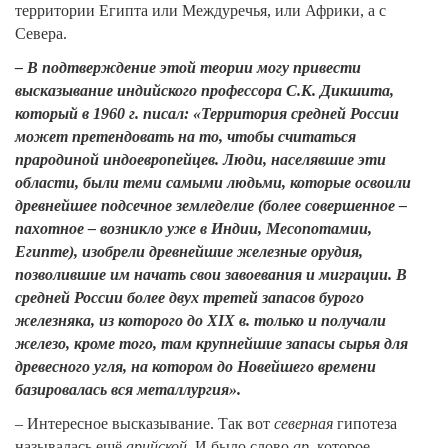
территории Египта или Междуречья, или Африки, а с
Севера.
– В подтверждение этой теории могу привести
высказывание индийского профессора С.К. Дикшита,
который в 1960 г. писал: «Территория средней России
может претендовать на то, чтобы считаться
прародиной индоевропейцев. Люди, населявшие эти
области, были теми самыми людьми, которые освоили
древнейшее подсечное земледелие (более совершенное –
пахотное – возникло уже в Индии, Месопотамии,
Египте), изобрели древнейшие железные орудия,
позволившие им начать свои завоевания и миграции. В
средней России более двух третей запасов бурого
железняка, из которого до
XIX
в. только и получали
железо, кроме того, там крупнейшие запасы сырья для
древесного угля, на котором до Новейшего времени
базировалась вся металлургия».
– Интересное высказывание. Так вот
северная
гипотеза
называлась ещё
арийской.
И было слово
ар
, которое