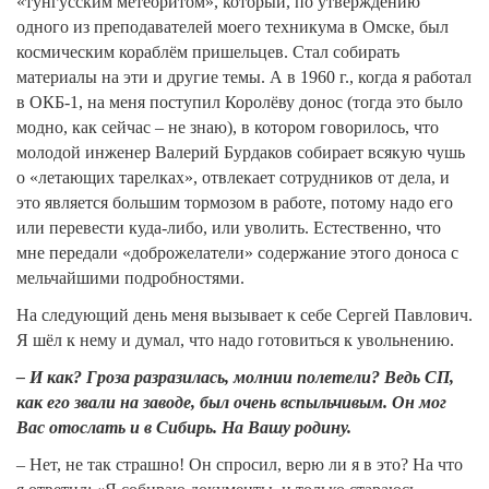
«тунгусским метеоритом», который, по утверждению
одного из преподавателей моего техникума в Омске, был
космическим кораблём пришельцев. Стал собирать
материалы на эти и другие темы. А в 1960 г., когда я работал
в ОКБ-1, на меня поступил Королёву донос (тогда это было
модно, как сейчас – не знаю), в котором говорилось, что
молодой инженер Валерий Бурдаков собирает всякую чушь
о «летающих тарелках», отвлекает сотрудников от дела, и
это является большим тормозом в работе, потому надо его
или перевести куда-либо, или уволить. Естественно, что
мне передали «доброжелатели» содержание этого доноса с
мельчайшими подробностями.
На следующий день меня вызывает к себе Сергей Павлович.
Я шёл к нему и думал, что надо готовиться к увольнению.
– И как? Гроза разразилась, молнии полетели? Ведь СП,
как его звали на заводе, был очень вспыльчивым. Он мог
Вас отослать и в Сибирь. На Вашу родину.
– Нет, не так страшно! Он спросил, верю ли я в это? На что