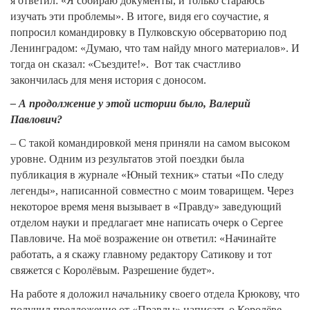
я ответил: «Я собираю документы, и только стараюсь
изучать эти проблемы». В итоге, видя его соучастие, я
попросил командировку в Пулковскую обсерваторию под
Ленинградом: «Думаю, что там найду много материалов». И
тогда он сказал: «Съездите!». Вот так счастливо
закончилась для меня история с доносом.
– А продолжение у этой истории было, Валерий
Павлович?
– С такой командировкой меня приняли на самом высоком
уровне. Одним из результатов этой поездки была
публикация в журнале «Юный техник» статьи «По следу
легенды», написанной совместно с моим товарищем. Через
некоторое время меня вызывает в «Правду» заведующий
отделом науки и предлагает мне написать очерк о Сергее
Павловиче. На моё возражение он ответил: «Начинайте
работать, а я скажу главному редактору Сатикову и тот
свяжется с Королёвым. Разрешение будет».
На работе я доложил начальнику своего отдела Крюкову, что
получил предложение от «Правды» написать о Королёве.