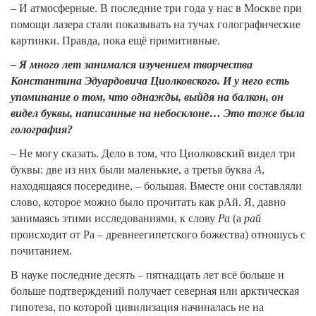
– И атмосферные. В последние три года у нас в Москве при
помощи лазера стали показывать на тучах голографические
картинки. Правда, пока ещё примитивные.
– Я много лет занимался изучением творчества
Константина Эдуардовича Циолковского. И у него есть
упоминание о том, что однажды, выйдя на балкон, он
видел буквы, написанные на небосклоне… Это тоже была
голография?
– Не могу сказать. Дело в том, что Циолковский видел три
буквы: две из них были маленькие, а третья буква
А
,
находящаяся посередине, – большая. Вместе они составляли
слово, которое можно было прочитать как рАй. Я, давно
занимаясь этими исследованиями, к слову
Ра
(а
рай
происходит от Ра – древнеегипетского божества) отношусь с
почитанием.
В науке последние десять – пятнадцать лет всё больше и
больше подтверждений получает северная или арктическая
гипотеза, по которой цивилизация начиналась не на