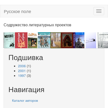
Перейти
Русское поле
Toggl
к
naviga
основному
содержанию
Содружество литературных проектов
Подшивка
2006
(1)
2001
(1)
1997
(3)
Навигация
Каталог авторов