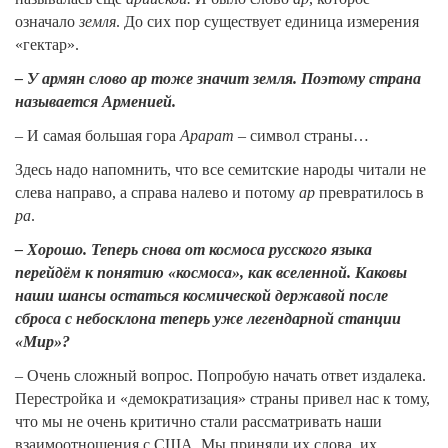
означало
земля
. До сих пор существует единица измерения
«гектар».
– У армян слово ар тоже значит земля. Поэтому страна
называется Арменией.
– И самая большая гора
Арарат
– символ страны…
Здесь надо напомнить, что все семитские народы читали не
слева направо, а справа налево и потому
ар
превратилось в
ра
.
– Хорошо. Теперь снова от космоса русского языка
перейдём к понятию «космоса», как вселенной. Каковы
наши шансы остаться космической державой после
сброса с небосклона теперь уже легендарной станции
«Мир»?
– Очень сложный вопрос. Попробую начать ответ издалека.
Перестройка и «демократизация» страны привел нас к тому,
что мы не очень критично стали рассматривать наши
взаимоотношения с США. Мы приняли их слова, их